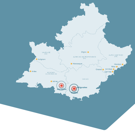
\
\
\